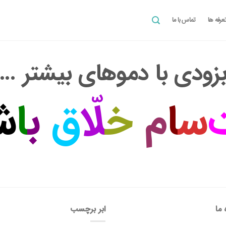
عرفه ها
تماس با ما
زودی با دموهای بیشتر …
س
ا
م
خ
لّ
ق
ب
ا
ش
 ما
ابر برچسب