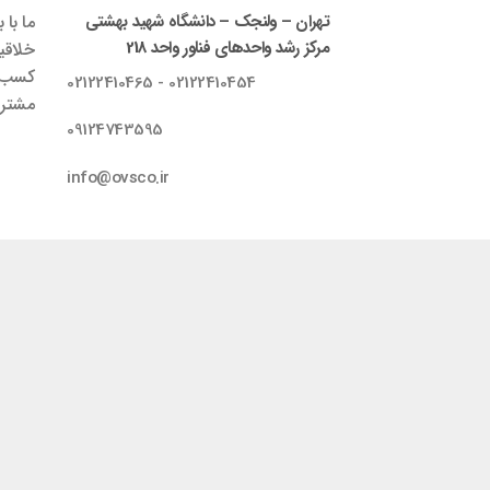
تهران – ولنجک – دانشگاه شهید بهشتی
ما با 
مرکز رشد واحدهای فناور واحد 218
خلاقی
کسب‌و
02122410454 - 02122410465
مشتری
09124743595
info@ovsco.ir