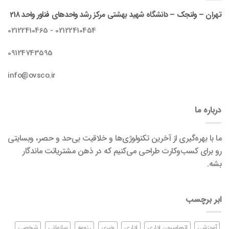
تهران – ولنجک – دانشگاه شهید بهشتی مرکز رشد واحدهای فناور واحد 218
02122410454 - 02122410465
09124743595
info@ovsco.ir
درباره ما
ما با بهره‌گیری از آخرین تکنولوژی‌ها و خلاقیت بی‌حد و حصر، وبسایتی
رو برای کسب‌وکارت طراحی می‌کنیم که در ذهن مشتریاتت ماندگار
بشه.
ابر برچسب
آموزشی
اتوماسیون اداری
اداری
خبری
رزومه
سازمانی
شخصی