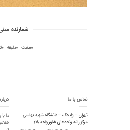
شمارنده متنی
0
ساعت
0
دقیقه
0
ثا
تماس با ما
درباره
تهران – ولنجک – دانشگاه شهید بهشتی
ما با 
مرکز رشد واحدهای فناور واحد 218
خلاقی
کسب‌و