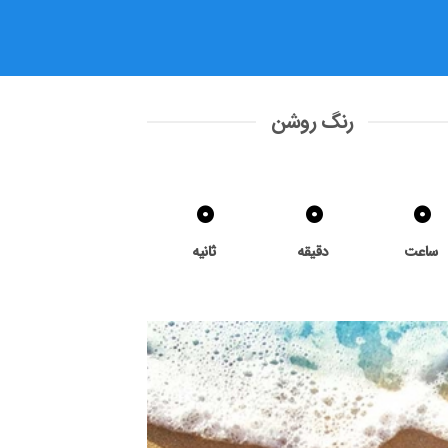
رنگ روشن
0
0
0
ساعت
دقیقه
ثانیه