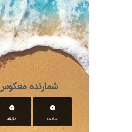
شمارنده معکوس 
0
0
ساعت
دقیقه