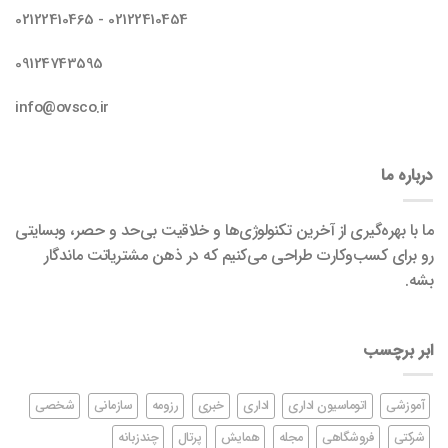
02122410454 - 02122410465
09124743595
info@ovsco.ir
درباره ما
ما با بهره‌گیری از آخرین تکنولوژی‌ها و خلاقیت بی‌حد و حصر، وبسایتی
رو برای کسب‌وکارت طراحی می‌کنیم که در ذهن مشتریاتت ماندگار
بشه.
ابر برچسب
آموزشی
اتوماسیون اداری
اداری
خبری
رزومه
سازمانی
شخصی
شرکتی
فروشگاهی
مجله
همایش
پرتال
چندزبانه