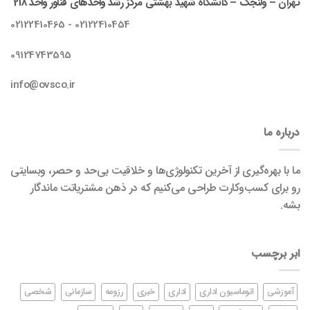
تهران – ولنجک – دانشگاه شهید بهشتی مرکز رشد واحدهای فناور واحد 218
02122410454 - 02122410465
09124743595
info@ovsco.ir
درباره ما
ما با بهره‌گیری از آخرین تکنولوژی‌ها و خلاقیت بی‌حد و حصر، وبسایتی
رو برای کسب‌وکارت طراحی می‌کنیم که در ذهن مشتریاتت ماندگار
بشه.
ابر برچسب
آموزشی
اتوماسیون اداری
اداری
خبری
رزومه
سازمانی
شخصی