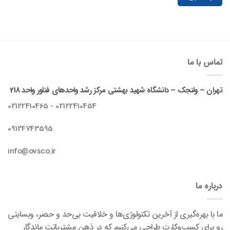
تماس با ما
تهران – ولنجک – دانشگاه شهید بهشتی مرکز رشد واحدهای فناور واحد 218
02122410454 - 02122410465
09124743595
info@ovsco.ir
درباره ما
ما با بهره‌گیری از آخرین تکنولوژی‌ها و خلاقیت بی‌حد و حصر، وبسایتی
رو برای کسب‌وکارت طراحی می‌کنیم که در ذهن مشتریاتت ماندگار