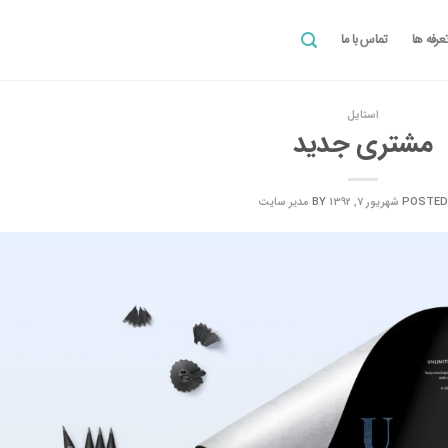
عرفه ها
تماس با ما
استایل
مشتری جدید
POSTED
شهریور 7, 1392
BY
مدیر سایت