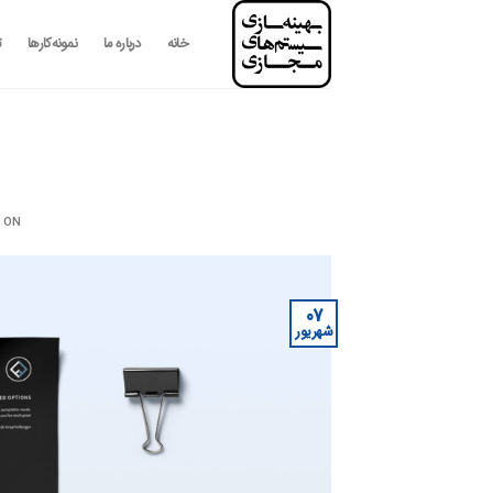
رش
ه
خانه
درباره ما
نمونه‌کارها
ت
حتوا
 ON
07
شهریور