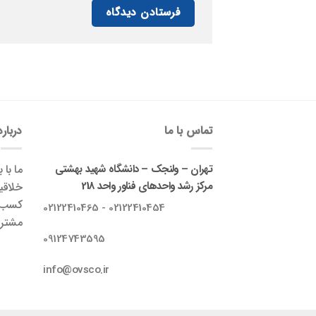
تماس با ما
درباره
تهران – ولنجک – دانشگاه شهید بهشتی
ما با 
مرکز رشد واحدهای فناور واحد 218
خلاقی
کسب‌و
02122410454 - 02122410465
مشتری
09124743595
info@ovsco.ir