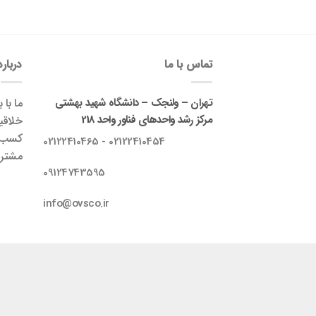
تماس با ما
درباره
تهران – ولنجک – دانشگاه شهید بهشتی
ما با 
مرکز رشد واحدهای فناور واحد 218
خلاقی
کسب‌و
02122410454 - 02122410465
مشتری
09124743595
info@ovsco.ir