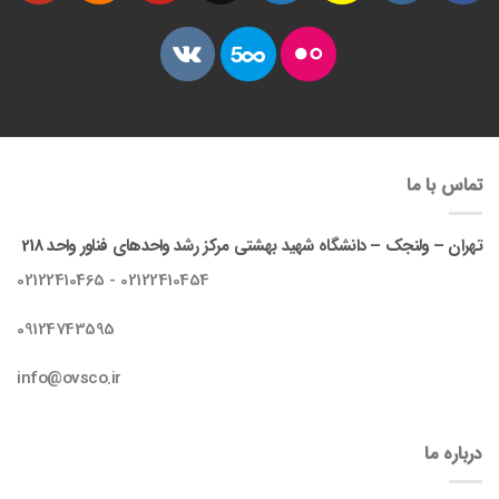
تماس با ما
تهران – ولنجک – دانشگاه شهید بهشتی مرکز رشد واحدهای فناور واحد 218
02122410454 - 02122410465
09124743595
info@ovsco.ir
درباره ما