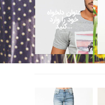
عنوان دلخواه
خود را وارد
کنید…
زودن
افزودن
به
به