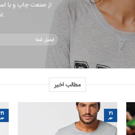
از صنعت چاپ و با است
است.
مطالب اخیر
21
21
مهر
مهر