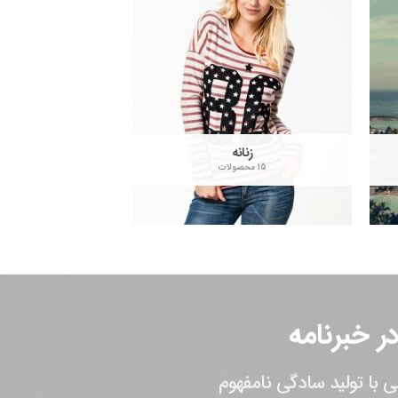
زنانه
ژاک
15 محصولات
7 محصولات
 خبرنامه
 با تولید سادگی نامفهوم