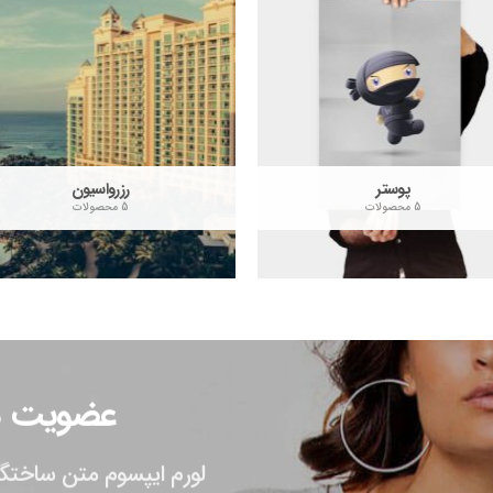
پوستر
رزرواسیون
5 محصولات
5 محصولات
عضویت در
لورم ایپسوم متن ساختگی