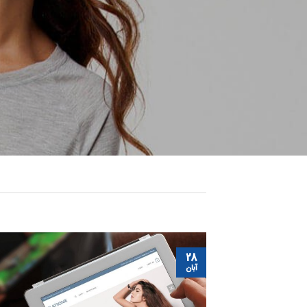
28
آبان