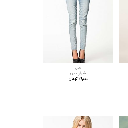
لاقه
علاقه
ندی
مندی
ها
ها
جین
شلوار جین
29,000
تومان