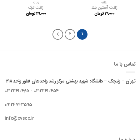
زنانه
زنانه
ژاکت آستین بلند
ژاکت ترک
29,000
تومان
29,000
تومان
2
1
تماس با ما
تهران – ولنجک – دانشگاه شهید بهشتی مرکز رشد واحدهای فناور واحد 218
02122410454 - 02122410465
09124743595
info@ovsco.ir
درباره ما