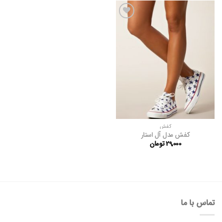
افزودن
به
علاقه
مندی
ها
کفش
کفش مدل آل استار
29,000
تومان
تماس با ما