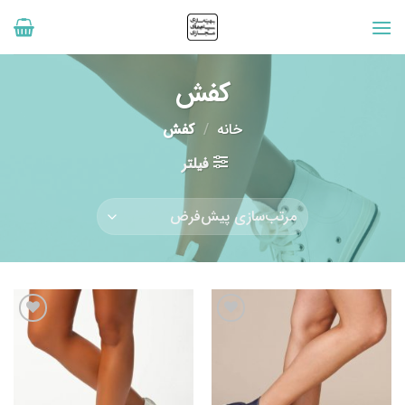
رش
ه
حتوا
کفش
خانه
/
کفش
فیلتر
افزودن
افزودن
به
به
علاقه
علاقه
مندی
مندی
ها
ها