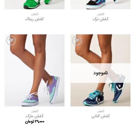
کفش
کفش
کفش ترک
کفش ریباک
افزودن
افزودن
به
به
علاقه
علاقه
مندی
مندی
ها
ها
ناموجود
کفش
کفش
کفش کتانی
کفش مارک
29,000
تومان