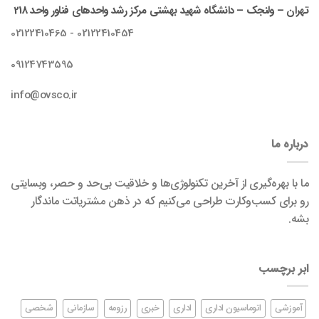
تهران – ولنجک – دانشگاه شهید بهشتی مرکز رشد واحدهای فناور واحد 218
02122410454 - 02122410465
09124743595
info@ovsco.ir
درباره ما
ما با بهره‌گیری از آخرین تکنولوژی‌ها و خلاقیت بی‌حد و حصر، وبسایتی
رو برای کسب‌وکارت طراحی می‌کنیم که در ذهن مشتریاتت ماندگار
بشه.
ابر برچسب
آموزشی
اتوماسیون اداری
اداری
خبری
رزومه
سازمانی
شخصی