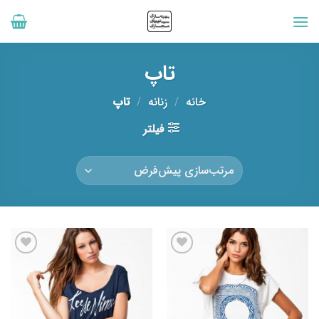
رش
ه
حتوا
تاپ
خانه
/
زنانه
/
تاپ
فیلتر
افزودن
افزودن
به
به
علاقه
علاقه
مندی
مندی
ها
ها