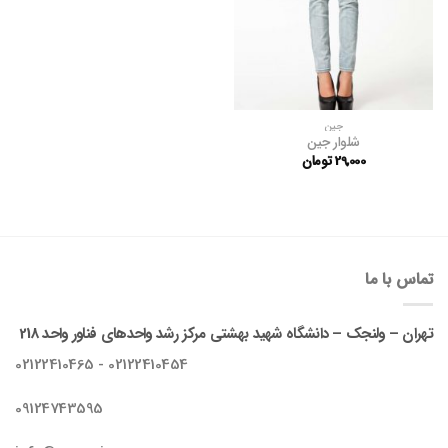
جین
شلوار جین
29,000
تومان
تماس با ما
تهران – ولنجک – دانشگاه شهید بهشتی مرکز رشد واحدهای فناور واحد 218
02122410454 - 02122410465
09124743595