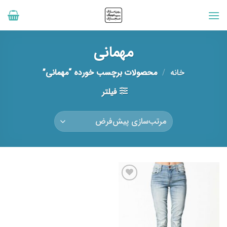
رش
ه
حتوا
مهمانی
خانه
/
محصولات برچسب خورده “مهمانی”
فیلتر
افزودن
به
علاقه
مندی
ها