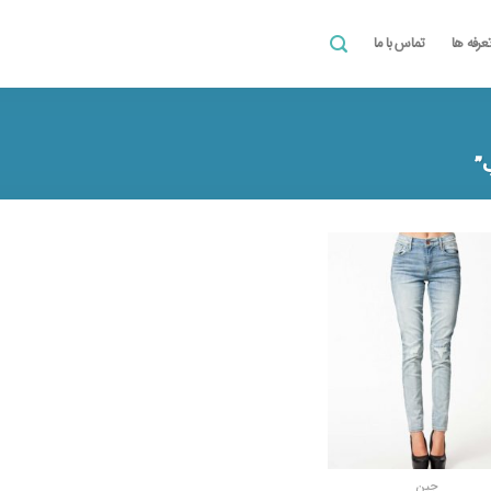
عرفه ها
تماس با ما
”
افزودن
به
علاقه
مندی
ها
جین