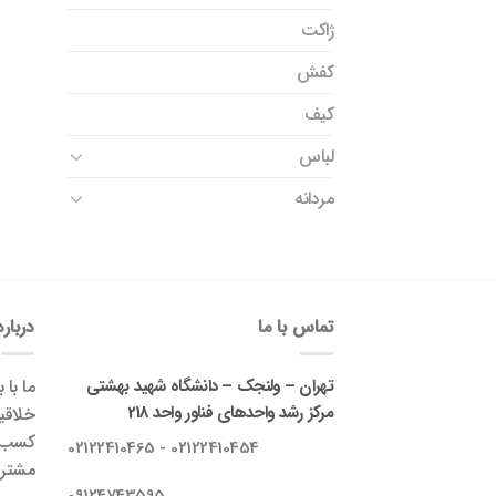
ژاکت
کفش
کیف
لباس
مردانه
تماس با ما
درباره
تهران – ولنجک – دانشگاه شهید بهشتی
ما با 
مرکز رشد واحدهای فناور واحد 218
خلاقی
کسب‌و
02122410454 - 02122410465
مشتری