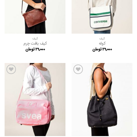
کیف
کیف
کوله
کیف بافت چرم
29,000
تومان
29,000
تومان
افزودن
افزودن
به
به
علاقه
علاقه
مندی
مندی
ها
ها