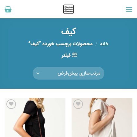
رش
ه
حتوا
کیف
خانه
/
محصولات برچسب خورده “کیف”
فیلتر
افزودن
افزودن
به
به
علاقه
علاقه
مندی
مندی
ها
ها