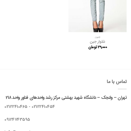
جین
شلوار جین
29,000
تومان
تماس با ما
تهران – ولنجک – دانشگاه شهید بهشتی مرکز رشد واحدهای فناور واحد 218
02122410454 - 02122410465
09124743595