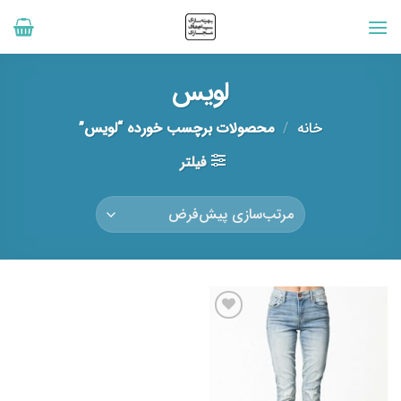
رش
ه
حتوا
لویس
خانه
/
محصولات برچسب خورده “لویس”
فیلتر
افزودن
به
علاقه
مندی
ها