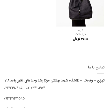
کیف
کیف ترک
29,000
تومان
تماس با ما
تهران – ولنجک – دانشگاه شهید بهشتی مرکز رشد واحدهای فناور واحد 218
02122410454 - 02122410465
09124743595