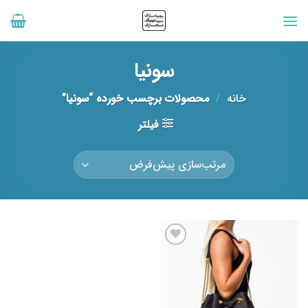
رش
ه
حتوا
سونیا
خانه
/
محصولات برچسب خورده “سونیا”
فیلتر
افزودن
به
علاقه
مندی
ها