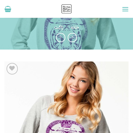
رش
ه
حتوا
خانه
/
ژاکت
افزودن
به
علاقه
مندی
ها