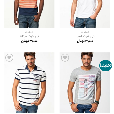
تی‌شرت
تی‌شرت
تی شرت السی
تی شرت مردانه
29,000
تومان
29,000
تومان
تخفیف!
افزودن
افزودن
به
به
علاقه
علاقه
مندی
مندی
ها
ها