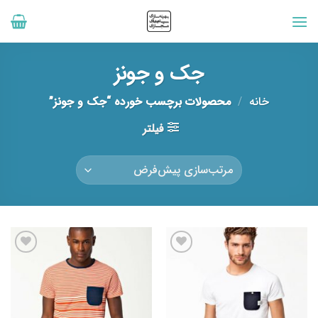
رش
ه
حتوا
جک و جونز
خانه
/
محصولات برچسب خورده “جک و جونز”
فیلتر
افزودن
افزودن
به
به
علاقه
علاقه
مندی
مندی
ها
ها