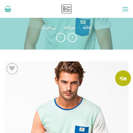
رش
ه
حتوا
خانه
/
مردانه
/
تی‌شرت
ویژه
افزودن
به
علاقه
مندی
ها