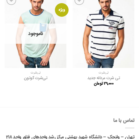
افزودن
افزودن
ویژه
به
به
علاقه
علاقه
مندی
مندی
ها
ها
ناموجود
تی‌شرت
تی‌شرت
تی شرت مردانه جدید
تی‌شرت کوتون
29,000
تومان
تماس با ما
تهران – ولنجک – دانشگاه شهید بهشتی مرکز رشد واحدهای فناور واحد 218