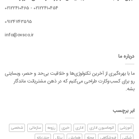
02122410454 - 02122410465
09124743595
info@ovsco.ir
درباره ما
ما با بهره‌گیری از آخرین تکنولوژی‌ها و خلاقیت بی‌حد و حصر، وبسایتی
رو برای کسب‌وکارت طراحی می‌کنیم که در ذهن مشتریاتت ماندگار
بشه.
ابر برچسب
آموزشی
اتوماسیون اداری
اداری
خبری
رزومه
سازمانی
شخصی
شرکتی
فروشگاهی
مجله
همایش
پرتال
چندزبانه