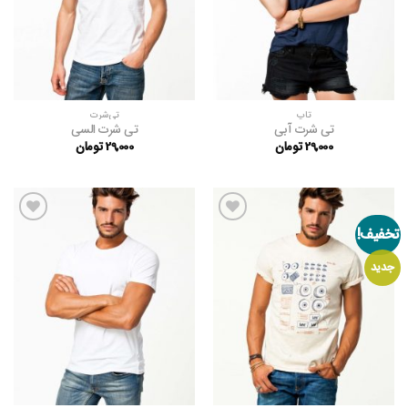
تاپ
تی‌شرت
تی شرت آبی
تی شرت السی
29,000
تومان
29,000
تومان
تخفیف!
افزودن
افزودن
به
به
علاقه
علاقه
جدید
مندی
مندی
ها
ها