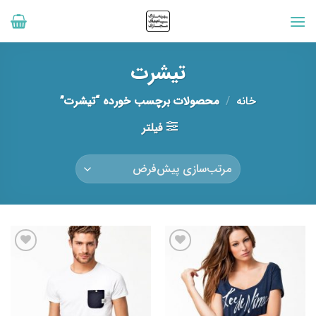
رش
ه
حتوا
تیشرت
خانه
/
محصولات برچسب خورده “تیشرت”
فیلتر
افزودن
افزودن
به
به
علاقه
علاقه
مندی
مندی
ها
ها