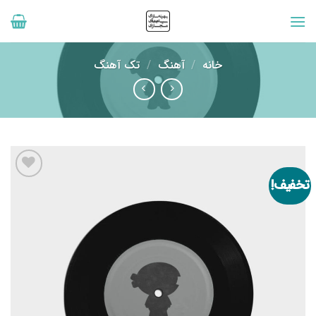
رش
ه
حتوا
خانه
/
آهنگ
/
تک آهنگ
تخفیف!
افزودن
به
علاقه
مندی
ها