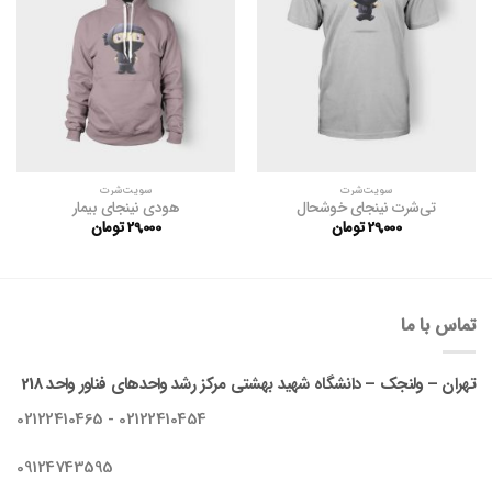
مندی
مندی
ها
ها
سویت‌شرت
سویت‌شرت
تی‌شرت نینجای خوشحال
هودی نینجای بیمار
29,000
تومان
29,000
تومان
تماس با ما
تهران – ولنجک – دانشگاه شهید بهشتی مرکز رشد واحدهای فناور واحد 218
02122410454 - 02122410465
09124743595