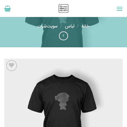
رش
ه
حتوا
خانه
/
لباس
/
سویت‌شرت
افزودن
به
علاقه
مندی
ها