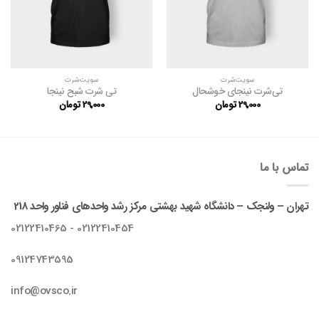
سویت‌شرت
سویت‌شرت
تی‌شرت نینجای خوشحال
تی شرت شبح نینجا
29,000
تومان
29,000
تومان
تماس با ما
تهران – ولنجک – دانشگاه شهید بهشتی مرکز رشد واحدهای فناور واحد 218
02122410454 - 02122410465
09124743595
info@ovsco.ir