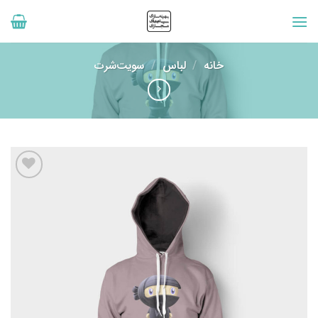
رش
ه
حتوا
خانه
/
لباس
/
سویت‌شرت
افزودن
به
علاقه
مندی
ها