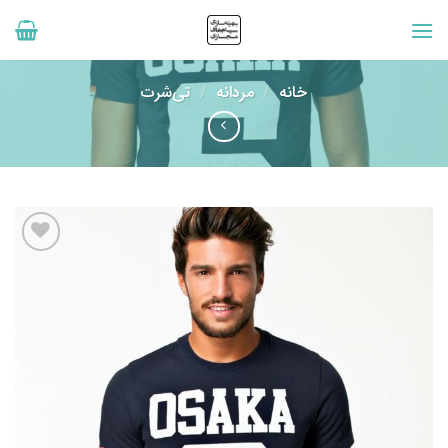
رش
ه
حتوا
خانه
/
مردانه
/
تی‌شرت
افزودن
به
علاقه
مندی
ها